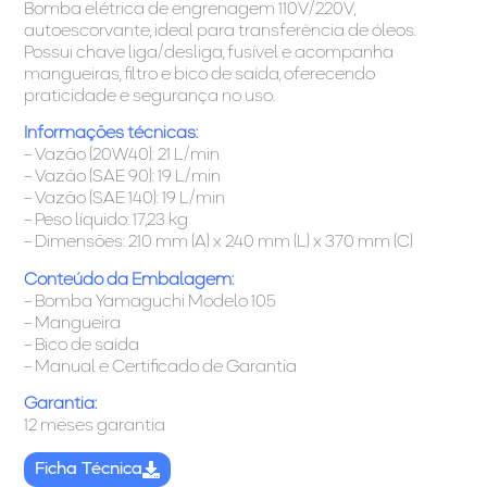
Bomba elétrica de engrenagem 110V/220V,
autoescorvante, ideal para transferência de óleos.
Possui chave liga/desliga, fusível e acompanha
mangueiras, filtro e bico de saída, oferecendo
praticidade e segurança no uso.
Informações técnicas:
– Vazão (20W40): 21 L/min
– Vazão (SAE 90): 19 L/min
– Vazão (SAE 140): 19 L/min
– Peso líquido: 17,23 kg
– Dimensões: 210 mm (A) x 240 mm (L) x 370 mm (C)
Conteúdo da Embalagem:
– Bomba Yamaguchi Modelo 105
– Mangueira
– Bico de saída
– Manual e Certificado de Garantia
Garantia:
12 meses garantia
Ficha Técnica