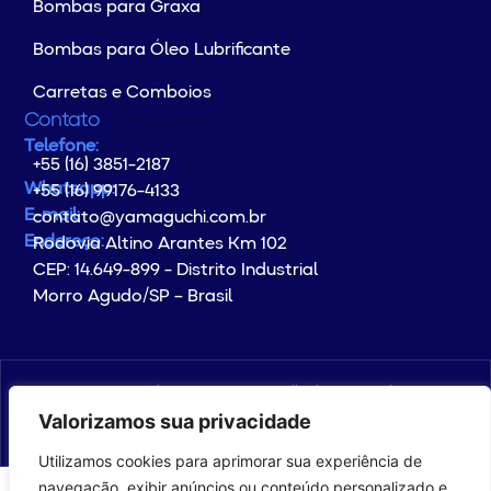
Bombas para Graxa
Bombas para Óleo Lubrificante
Carretas e Comboios
Contato
Telefone:
+55 (16) 3851-2187
Whatsapp:
+55 (16) 99176-4133
E-mail:
contato@yamaguchi.com.br
Endereço:
Rodovia Altino Arantes Km 102
CEP: 14.649-899 - Distrito Industrial
Morro Agudo/SP – Brasil
© Copyright 2026 YAMAGUCHI. All rights reserved.
Valorizamos sua privacidade
com
por com5​​
Utilizamos cookies para aprimorar sua experiência de
navegação, exibir anúncios ou conteúdo personalizado e