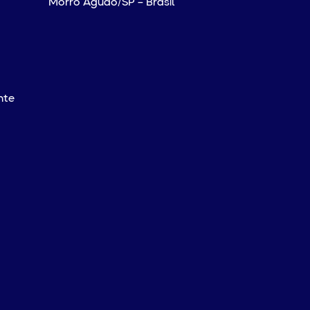
Morro Agudo/SP – Brasil
nte