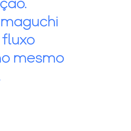
ção.
amaguchi
fluxo
 no mesmo
.