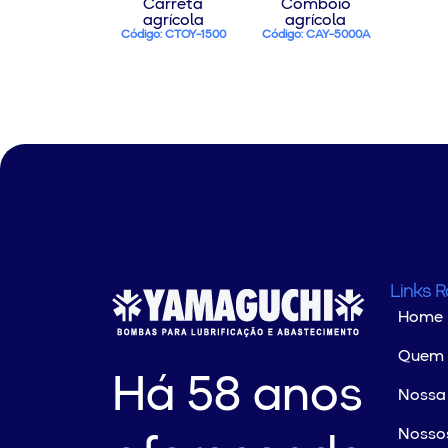
Carreta
Comboio
agrícola
agrícola
Código: CTOY-1500
Código: CAY-5000A
Links 
Home
Quem
Há 58 anos
Nossa 
Nossos