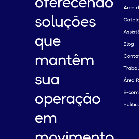
oferecendo
Área 
soluções
Catálo
Assist
que
Blog
mantêm
Conta
Traba
sua
Área R
E-com
operação
Políti
em
movimento.