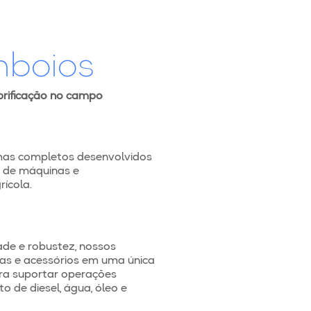
mboios
brificação no campo
mas completos desenvolvidos
o de máquinas e
ícola.
ade e robustez, nossos
as e acessórios em uma única
ra suportar operações
o de diesel, água, óleo e