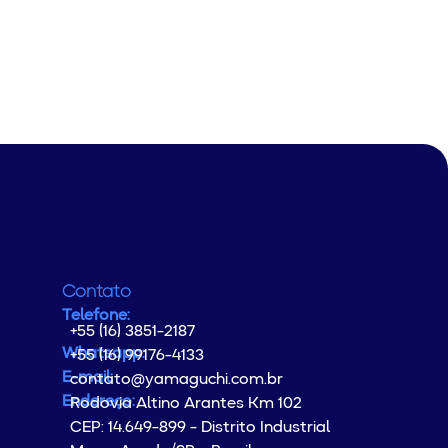
Contato
Telefone:
+55 (16) 3851-2187
Whatsapp:
+55 (16) 99176-4133
E-mail:
contato@yamaguchi.com.br
Endereço:
Rodovia Altino Arantes Km 102
CEP: 14.649-899 - Distrito Industrial