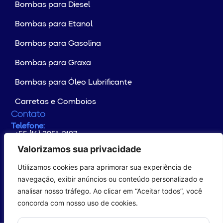
Bombas para Diesel
Bombas para Etanol
Bombas para Gasolina
Bombas para Graxa
Bombas para Óleo Lubrificante
Carretas e Comboios
Contato
Telefone:
+55 (16) 3851-2187
Whatsapp:
+55 (16) 99176-4133
Valorizamos sua privacidade
E-mail:
contato@yamaguchi.com.br
Utilizamos cookies para aprimorar sua experiência de
Endereço:
Rodovia Altino Arantes Km 102
navegação, exibir anúncios ou conteúdo personalizado e
CEP: 14.649-899 - Distrito Industrial
analisar nosso tráfego. Ao clicar em “Aceitar todos”, você
Morro Agudo/SP – Brasil
concorda com nosso uso de cookies.