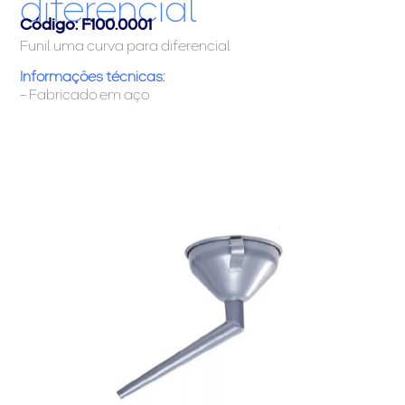
diferencial
Código: F100.0001
Funil uma curva para diferencial
Informações técnicas:
– Fabricado em aço