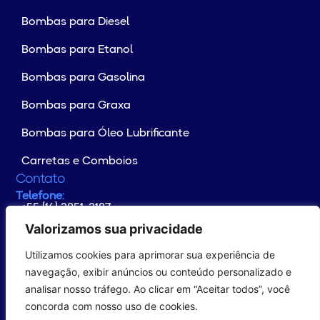
Bombas para Diesel
Bombas para Etanol
Bombas para Gasolina
Bombas para Graxa
Bombas para Óleo Lubrificante
Carretas e Comboios
Contato
Telefone:
+55 (16) 3851-2187
Whatsapp:
+55 (16) 99176-4133
Valorizamos sua privacidade
E-mail:
contato@yamaguchi.com.br
Utilizamos cookies para aprimorar sua experiência de
Endereço:
Rodovia Altino Arantes Km 102
navegação, exibir anúncios ou conteúdo personalizado e
CEP: 14.649-899 - Distrito Industrial
analisar nosso tráfego. Ao clicar em “Aceitar todos”, você
Morro Agudo/SP – Brasil
concorda com nosso uso de cookies.