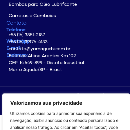
Bombas para Óleo Lubrificante
Carretas e Comboios
Contato
Telefone:
+55 (16) 3851-2187
Whatsapp:
+55 (16) 99176-4133
E-mail:
contato@yamaguchi.com.br
Endereço:
Rodovia Altino Arantes Km 102
CEP: 14.649-899 - Distrito Industrial
Morro Agudo/SP – Brasil
© Copyright 2026 YAMAGUCHI. All rights reserved.
Valorizamos sua privacidade
com
por com5​​
Utilizamos cookies para aprimorar sua experiência de
navegação, exibir anúncios ou conteúdo personalizado e
analisar nosso tráfego. Ao clicar em “Aceitar todos”, você