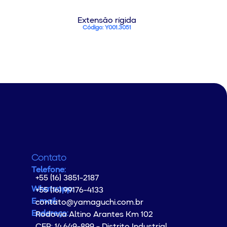
Extensão rígida
Código: Y001.3051
Contato
Telefone:
+55 (16) 3851-2187
Whatsapp:
+55 (16) 99176-4133
E-mail:
contato@yamaguchi.com.br
Endereço:
Rodovia Altino Arantes Km 102
CEP: 14.649-899 - Distrito Industrial