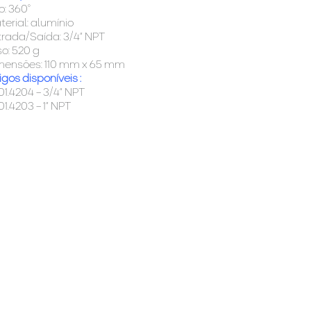
o: 360°
terial: alumínio
trada/Saída: 3/4” NPT
so: 520 g
mensões: 110 mm x 65 mm
gos disponíveis :
01.4204 – 3/4” NPT
01.4203 – 1” NPT