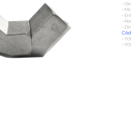
– Gir
– Ma
– En
– Pe
– Di
Códi
– Y0
– Y0