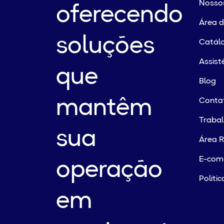
Nossos
oferecendo
Área 
soluções
Catálo
Assist
que
Blog
mantêm
Conta
Traba
sua
Área R
E-com
operação
Políti
em