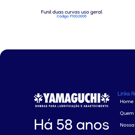
Funil duas curvas uso geral
Código: F100.0005
Links 
Home
Quem
Há 58 anos
Nossa 