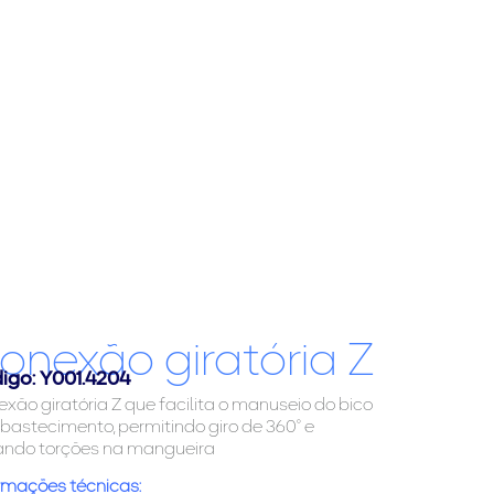
onexão giratória Z
igo: Y001.4204
xão giratória Z que facilita o manuseio do bico
bastecimento, permitindo giro de 360° e
ando torções na mangueira
rmações técnicas: