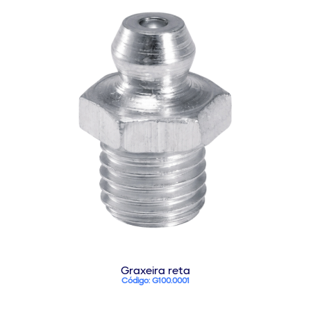
Graxeira reta
Código: G100.0001