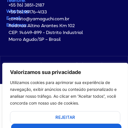
Telefone:
+55 (16) 3851-2187
Whatsapp:
+55 (16) 99176-4133
E-mail:
contato@yamaguchi.com.br
Endereço:
Rodovia Altino Arantes Km 102
CEP: 14.649-899 - Distrito Industrial
Morro Agudo/SP – Brasil
© Copyright 2026 YAMAGUCHI. All rights reserved.
Valorizamos sua privacidade
com
por com5​​
Utilizamos cookies para aprimorar sua experiência de
navegação, exibir anúncios ou conteúdo personalizado e
analisar nosso tráfego. Ao clicar em “Aceitar todos”, você
concorda com nosso uso de cookies.
REJEITAR