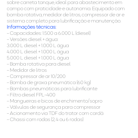
sobre carreta tanque, ideal para abastecimento em
campo com praticidade e autonomia. Equipado com
bomba rotativa, medidor de litros, compressor de ar e
sistema completo para lubrificação e manutenção.
Informações técnicas:
– Capacidades: 1.500 a 6.000 L (diesel)
– Versões diesel + água:
3.000 L diesel + 1.000 L água
4.000 L diesel + 1.000 L água
5.000 L diesel + 1.000 L água
– Bomba rotativa para diesel
– Medidor de litros
– Compressor de ar 10/200
– Bomba de graxa pneumática (60 kg)
– Bombas pneumáticas para lubrificante
– Filtro diesel FPL-400
– Mangueiras e bicos de enchimento/sopro
– Válvulas de segurança para compressor
– Acionamento via TDF do trator com cardã
– Chassi com rodas (2, 4 ou 6 rodas)