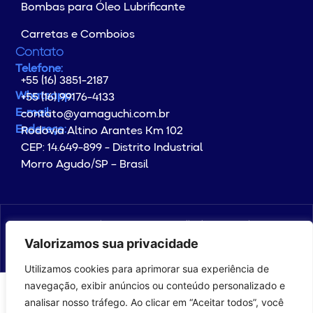
Bombas para Óleo Lubrificante
Carretas e Comboios
Contato
Telefone:
+55 (16) 3851-2187
Whatsapp:
+55 (16) 99176-4133
E-mail:
contato@yamaguchi.com.br
Endereço:
Rodovia Altino Arantes Km 102
CEP: 14.649-899 - Distrito Industrial
Morro Agudo/SP – Brasil
© Copyright 2026 YAMAGUCHI. All rights reserved.
Valorizamos sua privacidade
com
por com5​​
Utilizamos cookies para aprimorar sua experiência de
navegação, exibir anúncios ou conteúdo personalizado e
analisar nosso tráfego. Ao clicar em “Aceitar todos”, você