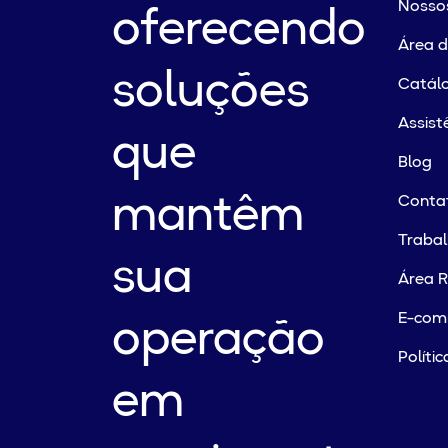
Nossos
oferecendo
Área 
soluções
Catálo
Assist
que
Blog
mantêm
Conta
Traba
sua
Área R
E-com
operação
Políti
em