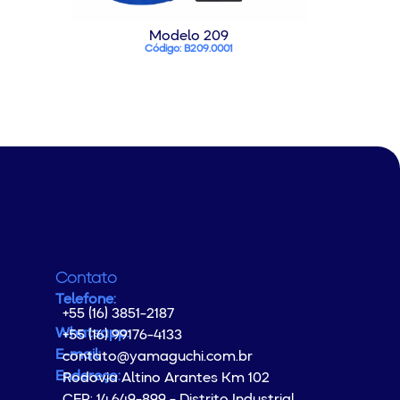
Modelo 209
Código: B209.0001
Contato
Telefone:
+55 (16) 3851-2187
Whatsapp:
+55 (16) 99176-4133
E-mail:
contato@yamaguchi.com.br
Endereço:
Rodovia Altino Arantes Km 102
CEP: 14.649-899 - Distrito Industrial