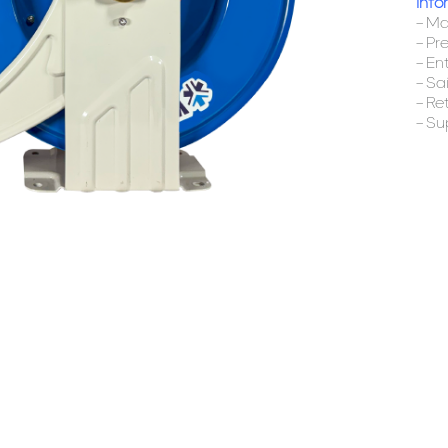
Info
– Ma
– Pr
– En
– Sa
– R
– Su