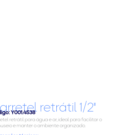
arretel retrátil 1/2"
igo: Y001.4538
etel retrátil para água e ar, ideal para facilitar o
seio e manter o ambiente organizado.