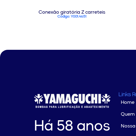
Conexão giratória Z carreteis
Código: Y001.4651
Links 
Home
Quem
Há 58 anos
Nossa 