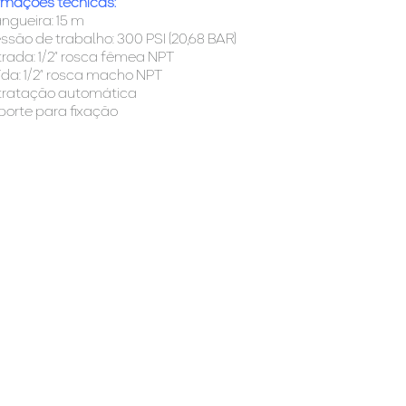
rmações técnicas:
ngueira: 15 m
essão de trabalho: 300 PSI (20,68 BAR)
trada: 1/2” rosca fêmea NPT
ída: 1/2” rosca macho NPT
etratação automática
porte para fixação