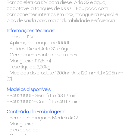
Bomba elétrica 12V para diesel, Arla 32 e água,
adaptável a tanques de 1000 L. Equipada com
componentes internos em inox, mangueira espiral e
bico de saída para maior durabilidade e eficiência.
Informações técnicas:
– Tensão: 12V
– Aplicação: Tanque de 1000L
– Fluídos: Diesel, Arla 32 e água
– Componentes internos em inox
– Mangueira: 1” (2,5 m)
– Peso líquido: 3,20kg
– Medidas do produto: 1200nn (A) x 120mm (L) x 205mm
(C)
Modelos disponíveis:
– B402.0001 – Sem filtro (43 L/min)
– B402.0002 – Com filtro (40 L/min)
Conteúdo da Embalagem:
– Bomba Yamaguchi Modelo 402
– Mangueira
– Bico de saída