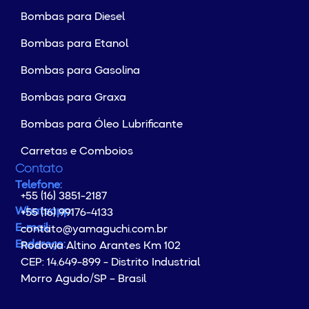
Bombas para Diesel
Bombas para Etanol
Bombas para Gasolina
Bombas para Graxa
Bombas para Óleo Lubrificante
Carretas e Comboios
Contato
Telefone:
+55 (16) 3851-2187
Whatsapp:
+55 (16) 99176-4133
E-mail:
contato@yamaguchi.com.br
Endereço:
Rodovia Altino Arantes Km 102
CEP: 14.649-899 - Distrito Industrial
Morro Agudo/SP – Brasil