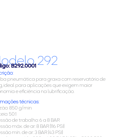
odelo 292
igo: B292.0001
rição:
ba pneumática para graxa com reservatório de
g, ideal para aplicações que exigem maior
nomia e eficiência na lubrificação.
rmações técnicas:
zão: 850 g/min
eio: 50:1
essão de trabalho: 6 a 8 BAR
essão máx. de ar: 8 BAR (116 PSI)
essão mín. de ar: 3 BAR (43 PSI)