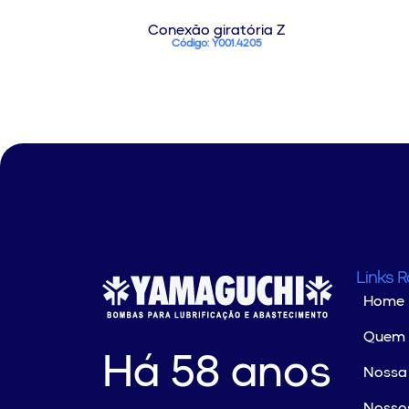
Conexão giratória Z
Código: Y001.4205
Links 
Home
Quem
Há 58 anos
Nossa 
Nossos