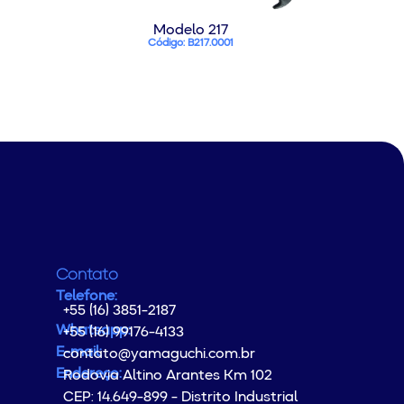
Modelo 217
Código: B217.0001
Contato
Telefone:
+55 (16) 3851-2187
Whatsapp:
+55 (16) 99176-4133
E-mail:
contato@yamaguchi.com.br
Endereço:
Rodovia Altino Arantes Km 102
CEP: 14.649-899 - Distrito Industrial