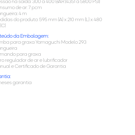
essão na saída: 300 a 400 BAR (4351 a 5800 PSI)
nsumo de ar: 7 pcm
ngueira: 4 m
didas do produto: 595 mm (A) x 210 mm (L) x 480
(C)
teúdo da Embalagem:
omba para graxa Yamaguchi Modelo 293
angueira
omando para graxa
ltro regulador de ar e lubrificador
nual e Certificado de Garantia
ntia:
meses garantia