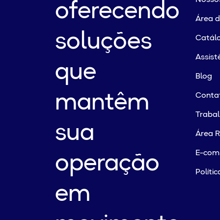
oferecendo
Área 
soluções
Catálo
Assist
que
Blog
mantêm
Conta
Traba
sua
Área R
E-com
operação
Políti
em