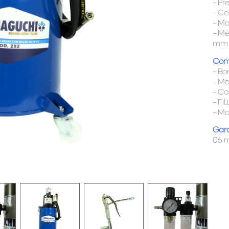
– Pr
– Co
– Ma
– Me
mm 
Con
– B
– M
– C
– Fi
– Ma
Gara
06 