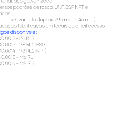
terial: aço galvanizado
versos padrões de rosca: UNF, BSP, NPT e
ricas
manhos variados (aprox. 29,5 mm a 46 mm)
licação: lubrificação em locais de difícil acesso
gos disponíveis :
00.0012 – 1/4 RL3
00.0013 – 1/8 RL2 (BSP)
00.0014 – 1/8 RL2 (NPT)
00.0015 – M6 RL
00.0016 – M8 RL1