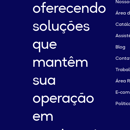
Nossos
oferecendo
Área 
soluções
Catálo
Assist
que
Blog
mantêm
Conta
Traba
sua
Área R
E-com
operação
Políti
em