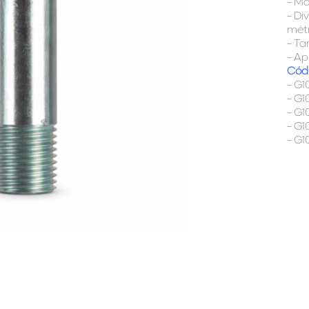
– Ma
– Di
mét
– Ta
– Ap
Códi
– G1
– G1
– G1
– G1
– G1