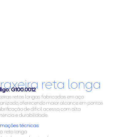
raxeira reta longa
igo: G100.0012
eiras retas longas fabricadas em aço
anizado, oferecendo maior alcance em pontos
ubrificação de difícil acesso, com alta
stência e durabilidade.
rmações técnicas:
po: reta longa