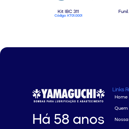
Kit IBC 311
Funi
Código: KT01.0001
Links 
Home
Quem
Há 58 anos
Nossa 