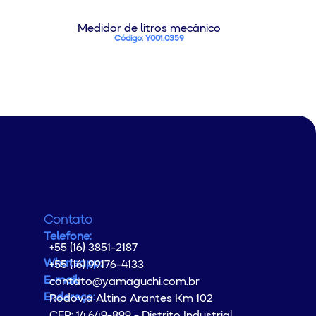
Medidor de litros mecânico
Código: Y001.0359
Contato
Telefone:
+55 (16) 3851-2187
Whatsapp:
+55 (16) 99176-4133
E-mail:
contato@yamaguchi.com.br
Endereço:
Rodovia Altino Arantes Km 102
CEP: 14.649-899 - Distrito Industrial