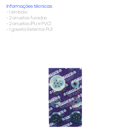
Informações técnicas:
– 1 êmbolo
– 2 arruelas furadas
– 2 arruelas (PU e PVC)
– 1 gaxeta (retentor PU)