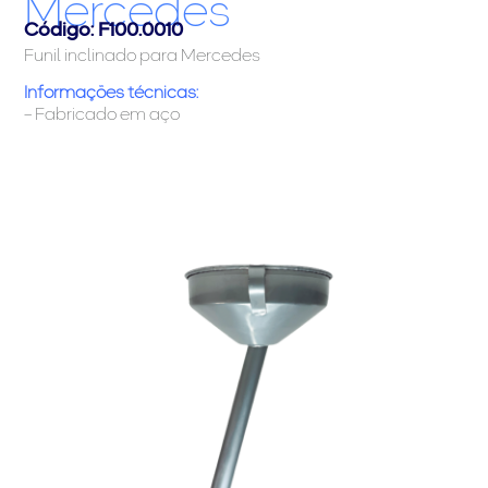
Mercedes
Código: F100.0010
Funil inclinado para Mercedes
Informações técnicas:
– Fabricado em aço