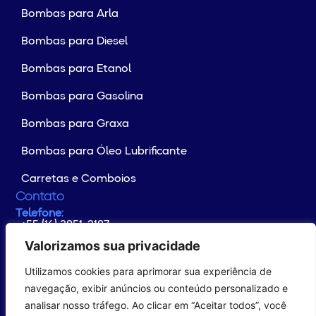
Bombas para Arla
Bombas para Diesel
Bombas para Etanol
Bombas para Gasolina
Bombas para Graxa
Bombas para Óleo Lubrificante
Carretas e Comboios
Contato
Telefone:
+55 (16) 3851-2187
Whatsapp:
+55 (16) 99176-4133
Valorizamos sua privacidade
E-mail:
contato@yamaguchi.com.br
Utilizamos cookies para aprimorar sua experiência de
Endereço:
Rodovia Altino Arantes Km 102
navegação, exibir anúncios ou conteúdo personalizado e
CEP: 14.649-899 - Distrito Industrial
analisar nosso tráfego. Ao clicar em “Aceitar todos”, você
Morro Agudo/SP – Brasil