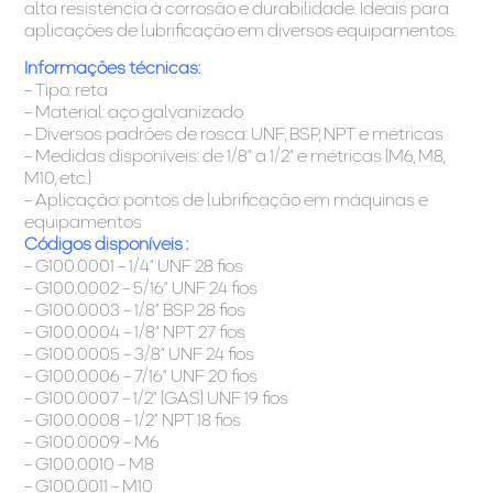
alta resistência à corrosão e durabilidade. Ideais para
aplicações de lubrificação em diversos equipamentos.
Informações técnicas:
– Tipo: reta
– Material: aço galvanizado
– Diversos padrões de rosca: UNF, BSP, NPT e métricas
– Medidas disponíveis: de 1/8” a 1/2” e métricas (M6, M8,
M10, etc.)
– Aplicação: pontos de lubrificação em máquinas e
equipamentos
Códigos disponíveis :
– G100.0001 – 1/4” UNF 28 fios
– G100.0002 – 5/16” UNF 24 fios
– G100.0003 – 1/8” BSP 28 fios
– G100.0004 – 1/8” NPT 27 fios
– G100.0005 – 3/8” UNF 24 fios
– G100.0006 – 7/16” UNF 20 fios
– G100.0007 – 1/2” (GAS) UNF 19 fios
– G100.0008 – 1/2” NPT 18 fios
– G100.0009 – M6
– G100.0010 – M8
– G100.0011 – M10