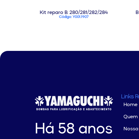
Kit reparo B. 280/281/282/284
B
Código: Y001.1907
Links 
Home
Quem
Há 58 anos
Nossa 