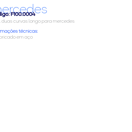
ercedes
igo: F100.0004
l duas curvas longo para mercedes
rmações técnicas:
abricado em aço