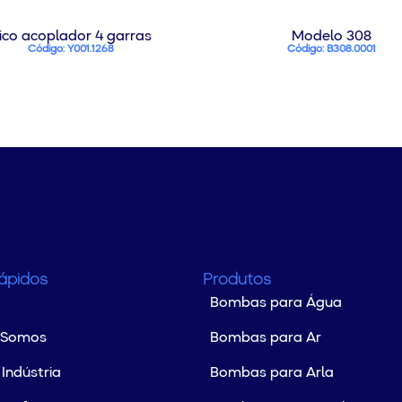
ico acoplador 4 garras
Modelo 308
Código: Y001.1268
Código: B308.0001
Rápidos
Produtos
Bombas para Água
 Somos
Bombas para Ar
Indústria
Bombas para Arla