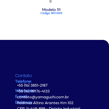
Modelo 111
Código: B111.0001
Contato
Telefone:
+55 (16) 3851-2187
Whatsapp:
+55 (16) 99176-4133
E-mail:
contato@yamaguchi.com.br
Endereço:
Rodovia Altino Arantes Km 102
CEP: 14.649-899 - Distrito Industrial