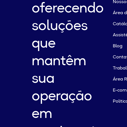
Nossos
oferecendo
Área 
soluções
Catálo
Assist
que
Blog
mantêm
Conta
Traba
sua
Área R
E-com
operação
Políti
em