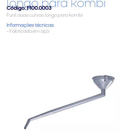
longo para kombi
Código: F100.0003
Funil duas curvas longo para kombi
Informações técnicas:
– Fabricado em aço