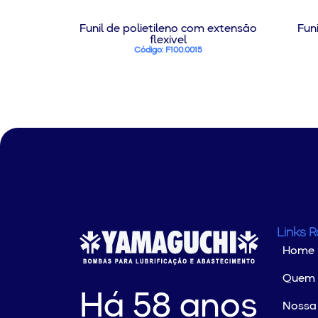
Funil de polietileno com extensão
Fun
flexível
Código: F100.0015
Links 
Home
Quem
Há 58 anos
Nossa 