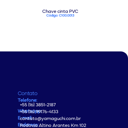
Chave cinta PVC
Código: C100.0013
Contato
Telefone:
+55 (16) 3851-2187
Whatsapp:
+55 (16) 99176-4133
E-mail:
contato@yamaguchi.com.br
Endereço:
Rodovia Altino Arantes Km 102