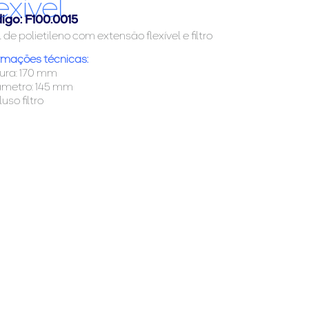
exível
igo: F100.0015
l de polietileno com extensão flexível e filtro
rmações técnicas:
tura: 170 mm
âmetro: 145 mm
luso filtro