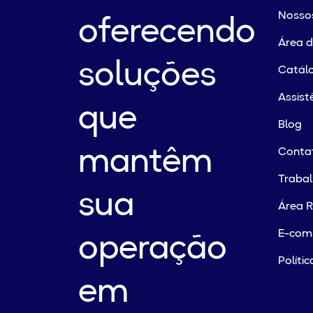
Nossos
oferecendo
Área 
soluções
Catálo
Assist
que
Blog
mantêm
Conta
Traba
sua
Área R
E-com
operação
Políti
em