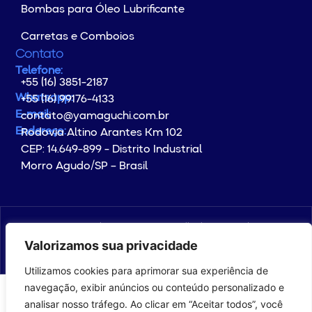
Bombas para Óleo Lubrificante
Carretas e Comboios
Contato
Telefone:
+55 (16) 3851-2187
Whatsapp:
+55 (16) 99176-4133
E-mail:
contato@yamaguchi.com.br
Endereço:
Rodovia Altino Arantes Km 102
CEP: 14.649-899 - Distrito Industrial
Morro Agudo/SP – Brasil
© Copyright 2026 YAMAGUCHI. All rights reserved.
Valorizamos sua privacidade
com
por com5​​
Utilizamos cookies para aprimorar sua experiência de
navegação, exibir anúncios ou conteúdo personalizado e
analisar nosso tráfego. Ao clicar em “Aceitar todos”, você