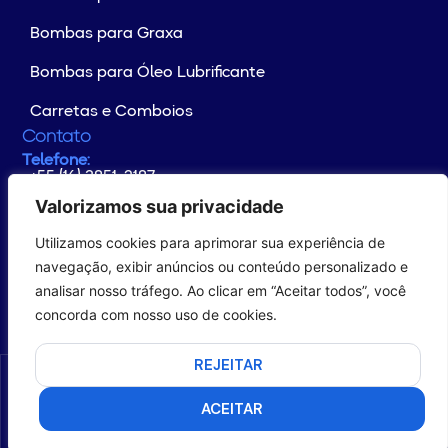
Bombas para Graxa
Bombas para Óleo Lubrificante
Carretas e Comboios
Contato
Telefone:
+55 (16) 3851-2187
Whatsapp:
+55 (16) 99176-4133
Valorizamos sua privacidade
E-mail:
contato@yamaguchi.com.br
Utilizamos cookies para aprimorar sua experiência de
Endereço:
Rodovia Altino Arantes Km 102
navegação, exibir anúncios ou conteúdo personalizado e
CEP: 14.649-899 - Distrito Industrial
analisar nosso tráfego. Ao clicar em “Aceitar todos”, você
Morro Agudo/SP – Brasil
concorda com nosso uso de cookies.
REJEITAR
© Copyright 2026 YAMAGUCHI. All rights reserved.
ACEITAR
com
por com5​​