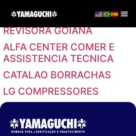
Localização:
Goiás
REVISORA GOIANA
ALFA CENTER COMER E
ASSISTENCIA TECNICA
CATALAO BORRACHAS
LG COMPRESSORES