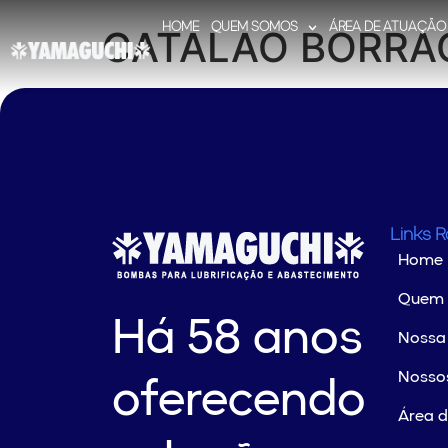
HOME
QUEM SOMOS
ÁREA DE ATUAÇÃO
CATALAO BORRA
Links 
Home
Quem
Há 58 anos
Nossa 
Nossos
oferecendo
Área 