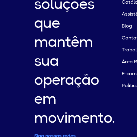
soluções
Catálo
Assist
que
Blog
mantêm
Conta
Traba
sua
Área R
E-com
operação
Políti
em
movimento.
Siga nossas redes