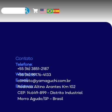
Contato
Telefone:
+55 (16) 3851-2187
Whatsapp:
+55 (16) 99176-4133
E-mail:
contato@yamaguchi.com.br
Endereço:
Rodovia Altino Arantes Km 102
CEP: 14.649-899 - Distrito Industrial
Morro Agudo/SP – Brasil