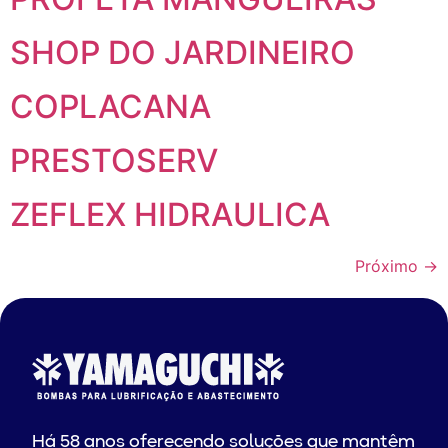
SHOP DO JARDINEIRO
COPLACANA
PRESTOSERV
ZEFLEX HIDRAULICA
Próximo
→
Há 58 anos oferecendo soluções que mantêm