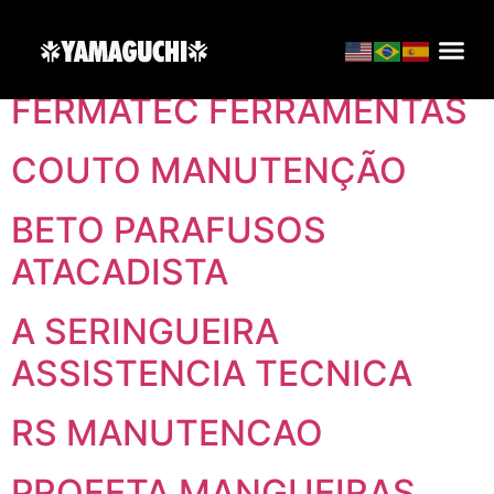
Localização:
Brasil
FERMATEC FERRAMENTAS
COUTO MANUTENÇÃO
BETO PARAFUSOS
ATACADISTA
A SERINGUEIRA
ASSISTENCIA TECNICA
RS MANUTENCAO
PROFETA MANGUEIRAS