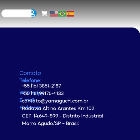
Contato
Telefone:
+55 (16) 3851-2187
Whatsapp:
+55 (16) 99176-4133
E-mail:
contato@yamaguchi.com.br
Endereço:
Rodovia Altino Arantes Km 102
CEP: 14.649-899 - Distrito Industrial
Morro Agudo/SP – Brasil