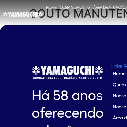
HOME
QUEM SOMOS
ÁREA DE ATUAÇÃO
COUTO MANUTE
Links 
Home
Quem
Há 58 anos
Nossa 
Nossos
oferecendo
Área 