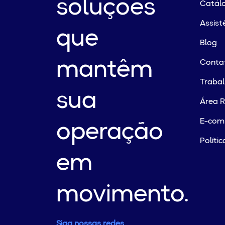
soluções
Catálo
Assist
que
Blog
mantêm
Conta
Traba
sua
Área R
E-com
operação
Políti
em
movimento.
Siga nossas redes