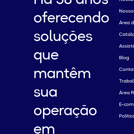
Há 58 anos
Nossos
oferecendo
Área 
soluções
Catálo
Assist
que
Blog
mantêm
Conta
Traba
sua
Área R
E-com
operação
Políti
em