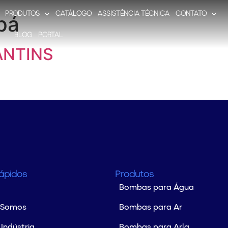
PRODUTOS
CATÁLOGO
ASSISTÊNCIA TÉCNICA
CONTATO
pá
BLOG
PORTAL
ANTINS
Rápidos
Produtos
Bombas para Água
 Somos
Bombas para Ar
Indústria
Bombas para Arla