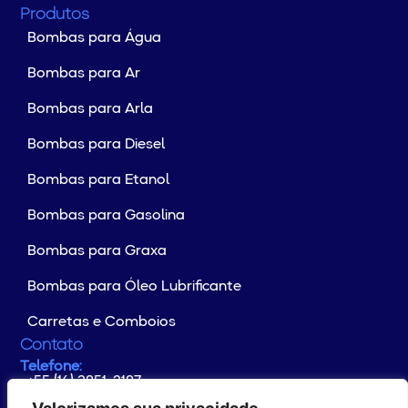
Produtos
Bombas para Água
Bombas para Ar
Bombas para Arla
Bombas para Diesel
Bombas para Etanol
Bombas para Gasolina
Bombas para Graxa
Bombas para Óleo Lubrificante
Carretas e Comboios
Contato
Telefone:
+55 (16) 3851-2187
Whatsapp:
+55 (16) 99176-4133