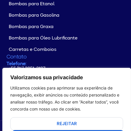
Bombas para Etanol
Bombas para Gasolina
Bombas para Graxa
Bombas para Óleo Lubrificante
Carretas e Comboios
Contato
Telefone:
+55 (16) 3851-2187
Whatsapp:
+55 (16) 99176-4133
Valorizamos sua privacidade
E-mail:
contato@yamaguchi.com.br
Utilizamos cookies para aprimorar sua experiência de
Endereço:
Rodovia Altino Arantes Km 102
navegação, exibir anúncios ou conteúdo personalizado e
CEP: 14.649-899 - Distrito Industrial
analisar nosso tráfego. Ao clicar em “Aceitar todos”, você
Morro Agudo/SP – Brasil
concorda com nosso uso de cookies.
REJEITAR
© Copyright 2026 YAMAGUCHI. All rights reserved.