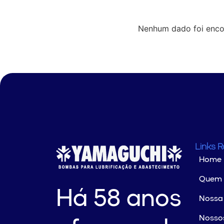
Nenhum dado foi enco
Links 
Home
Quem
Há 58 anos
Nossa 
Nossos