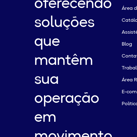
oferecendo
Área 
soluções
Catálo
Assist
que
Blog
mantêm
Conta
Traba
sua
Área R
E-com
operação
Políti
em
movimento.