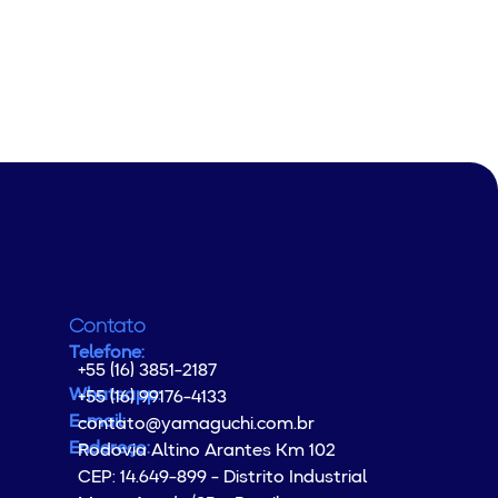
Contato
Telefone:
+55 (16) 3851-2187
Whatsapp:
+55 (16) 99176-4133
E-mail:
contato@yamaguchi.com.br
Endereço:
Rodovia Altino Arantes Km 102
CEP: 14.649-899 - Distrito Industrial