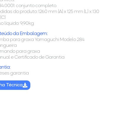
oníveis.
84.0001: conjunto completo.
didas do produto: 1260 mm (A) x 125 mm (L) x 130
(C)
so líquido: 9,90kg
teúdo da Embalagem:
omba para graxa Yamaguchi Modelo 284
angueira
omando para graxa
nual e Certificado de Garantia
ntia:
eses garantia
cha Técnica