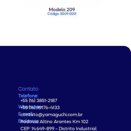
Modelo 209
Código: B209.0001
Contato
Telefone:
+55 (16) 3851-2187
Whatsapp:
+55 (16) 99176-4133
E-mail:
contato@yamaguchi.com.br
Endereço:
Rodovia Altino Arantes Km 102
CEP: 14.649-899 - Distrito Industrial