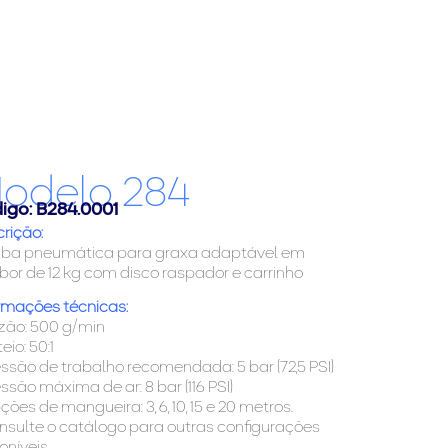
odelo 284
igo: B284.0001
rição:
ba pneumática para graxa adaptável em
or de 12 kg com disco raspador e carrinho
rmações técnicas:
zão: 500 g/min
eio: 50:1
essão de trabalho recomendada: 5 bar (72,5 PSI)
essão máxima de ar: 8 bar (116 PSI)
ções de mangueira: 3, 6, 10, 15 e 20 metros.
nsulte o catálogo para outras configurações