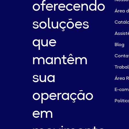
oferecendo
Área 
soluções
Catálo
Assist
que
Blog
mantêm
Conta
Traba
sua
Área R
E-com
operação
Políti
em