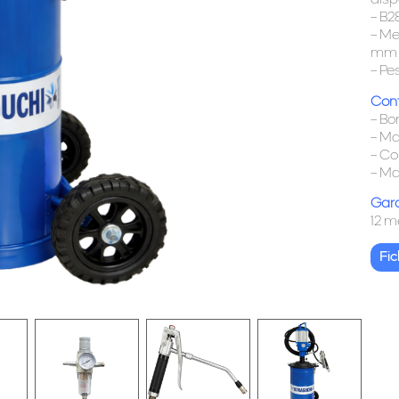
disp
– B2
– Me
mm 
– Pe
Con
– B
– M
– C
– Ma
Gara
12 m
Fi