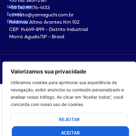
+55 (16) 3851-2187
Whatsapp:
+55 (16) 99176-4133
E-mail:
contato@yamaguchi.com.br
Endereço:
Rodovia Altino Arantes Km 102
CEP: 14.649-899 - Distrito Industrial
Morro Agudo/SP – Brasil
© Copyright 2026 YAMAGUCHI. All rights reserved.
Valorizamos sua privacidade
com
por com5​​
Utilizamos cookies para aprimorar sua experiência de
navegação, exibir anúncios ou conteúdo personalizado e
analisar nosso tráfego. Ao clicar em “Aceitar todos”, você
concorda com nosso uso de cookies.
REJEITAR
ACEITAR