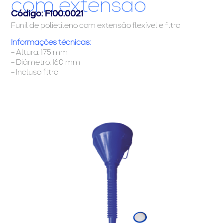
com extensão
Código: F100.0021
Funil de polietileno com extensão flexível e filtro
Informações técnicas:
– Altura: 175 mm
– Diâmetro: 160 mm
– Incluso filtro