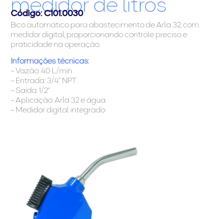
medidor de litros
Código: C101.0030
Bico automático para abastecimento de Arla 32, com
medidor digital, proporcionando controle preciso e
praticidade na operação.
Informações técnicas:
– Vazão: 40 L/min
– Entrada: 3/4” NPT
– Saída: 1/2”
– Aplicação: Arla 32 e água
– Medidor digital integrado