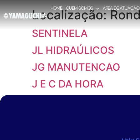
HOME
QUEM SOMOS
ÁREA DE ATUAÇÃO
Localização:
Rond
SENTINELA
JL HIDRAÚLICOS
JG MANUTENCAO
J E C DA HORA