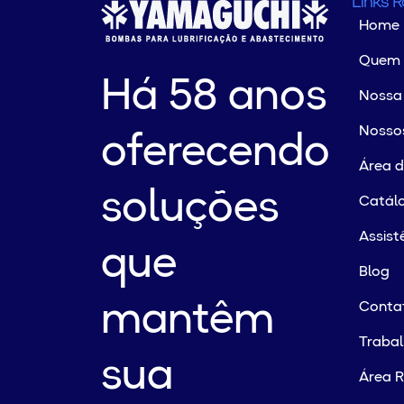
Links 
Home
Quem
Há 58 anos
Nossa 
Nossos
oferecendo
Área 
soluções
Catálo
Assist
que
Blog
mantêm
Conta
Traba
sua
Área R