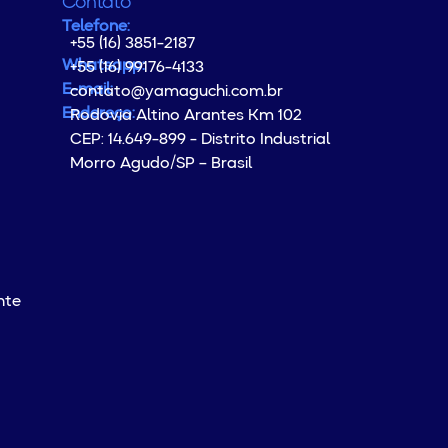
Contato
Telefone:
+55 (16) 3851-2187
Whatsapp:
+55 (16) 99176-4133
E-mail:
contato@yamaguchi.com.br
Endereço:
Rodovia Altino Arantes Km 102
CEP: 14.649-899 - Distrito Industrial
Morro Agudo/SP – Brasil
nte