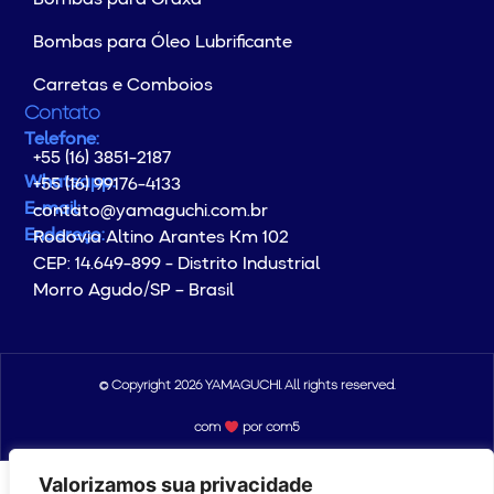
Bombas para Graxa
Bombas para Óleo Lubrificante
Carretas e Comboios
Contato
Telefone:
+55 (16) 3851-2187
Whatsapp:
+55 (16) 99176-4133
E-mail:
contato@yamaguchi.com.br
Endereço:
Rodovia Altino Arantes Km 102
CEP: 14.649-899 - Distrito Industrial
Morro Agudo/SP – Brasil
© Copyright 2026 YAMAGUCHI. All rights reserved.
com
por com5​​
Valorizamos sua privacidade