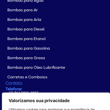
Bombas para Água
Bombas para Ar
Bombas para Arla
Bombas para Diesel
Bombas para Etanol
Bombas para Gasolina
Bombas para Graxa
Bombas para Óleo Lubrificante
Carretas e Comboios
Contato
Telefone:
+55 (16) 3851-2187
Whatsapp:
+55 (16) 99176-4133
Valorizamos sua privacidade
E-mail:
contato@yamaguchi.com.br
Utilizamos cookies para aprimorar sua experiência de