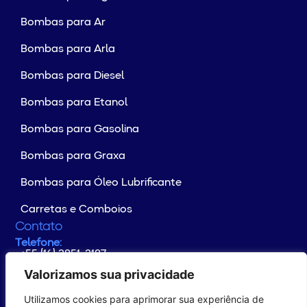
Bombas para Ar
Bombas para Arla
Bombas para Diesel
Bombas para Etanol
Bombas para Gasolina
Bombas para Graxa
Bombas para Óleo Lubrificante
Carretas e Comboios
Contato
Telefone:
+55 (16) 3851-2187
Whatsapp:
+55 (16) 99176-4133
Valorizamos sua privacidade
E-mail:
contato@yamaguchi.com.br
Utilizamos cookies para aprimorar sua experiência de
Endereço:
Rodovia Altino Arantes Km 102