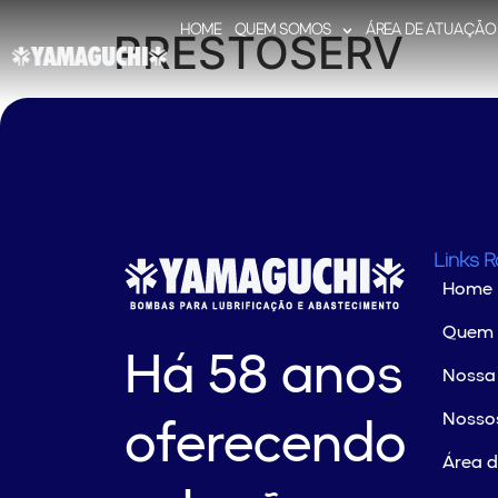
HOME
QUEM SOMOS
ÁREA DE ATUAÇÃO
PRESTOSERV
Links 
Home
Quem
Há 58 anos
Nossa 
Nossos
oferecendo
Área 