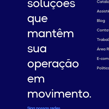
soluções
Catálo
Assist
que
Blog
mantêm
Conta
Traba
sua
Área R
E-com
operação
Políti
em
movimento.
Siga nossas redes