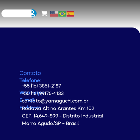
Contato
Telefone:
+55 (16) 3851-2187
Whatsapp:
+55 (16) 99176-4133
E-mail:
contato@yamaguchi.com.br
Endereço:
Rodovia Altino Arantes Km 102
CEP: 14.649-899 - Distrito Industrial
Morro Agudo/SP – Brasil