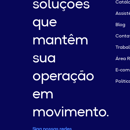
soluções
Catálo
Assist
que
Blog
mantêm
Conta
Traba
sua
Área R
E-com
operação
Políti
em
movimento.
Siga nossas redes