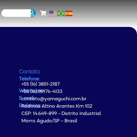
Contato
Telefone:
+55 (16) 3851-2187
Whatsapp:
+55 (16) 99176-4133
E-mail:
contato@yamaguchi.com.br
Endereço:
Rodovia Altino Arantes Km 102
CEP: 14.649-899 - Distrito Industrial
Morro Agudo/SP – Brasil