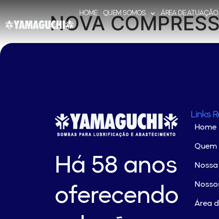
HOME
QUEM SOMOS
ÁREA DE ATUAÇÃO
NOVA COMPRES
Links 
Home
Quem
Há 58 anos
Nossa 
Nossos
oferecendo
Área 