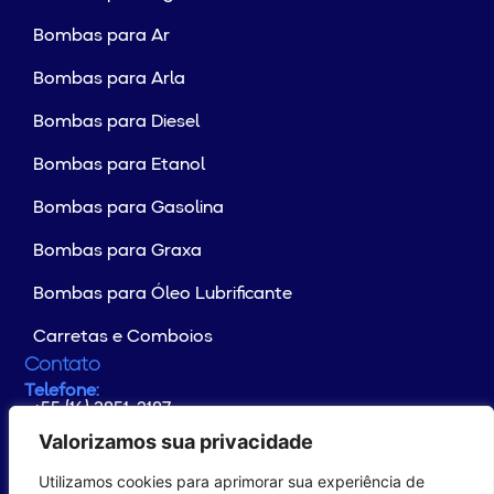
Bombas para Ar
Bombas para Arla
Bombas para Diesel
Bombas para Etanol
Bombas para Gasolina
Bombas para Graxa
Bombas para Óleo Lubrificante
Carretas e Comboios
Contato
Telefone:
+55 (16) 3851-2187
Whatsapp:
+55 (16) 99176-4133
Valorizamos sua privacidade
E-mail:
contato@yamaguchi.com.br
Utilizamos cookies para aprimorar sua experiência de
Endereço:
Rodovia Altino Arantes Km 102