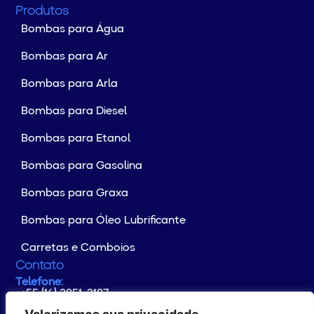
Produtos
Bombas para Água
Bombas para Ar
Bombas para Arla
Bombas para Diesel
Bombas para Etanol
Bombas para Gasolina
Bombas para Graxa
Bombas para Óleo Lubrificante
Carretas e Comboios
Contato
Telefone:
+55 (16) 3851-2187
Whatsapp:
+55 (16) 99176-4133