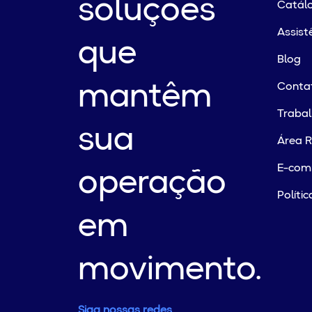
soluções
Catálo
Assist
que
Blog
mantêm
Conta
Traba
sua
Área R
E-com
operação
Políti
em
movimento.
Siga nossas redes