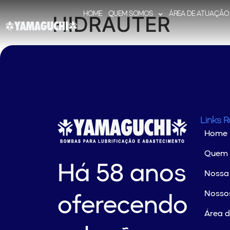
HOME
QUEM SOMOS
ÁREA DE ATUAÇÃO
HIDRAUTER
Links 
Home
Quem
Há 58 anos
Nossa 
Nossos
oferecendo
Área 