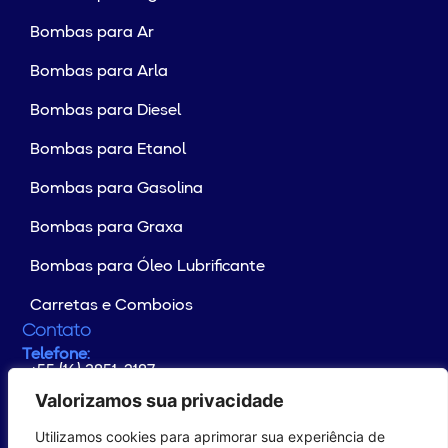
Bombas para Ar
Bombas para Arla
Bombas para Diesel
Bombas para Etanol
Bombas para Gasolina
Bombas para Graxa
Bombas para Óleo Lubrificante
Carretas e Comboios
Contato
Telefone:
+55 (16) 3851-2187
Whatsapp:
+55 (16) 99176-4133
Valorizamos sua privacidade
E-mail:
contato@yamaguchi.com.br
Utilizamos cookies para aprimorar sua experiência de
Endereço:
Rodovia Altino Arantes Km 102