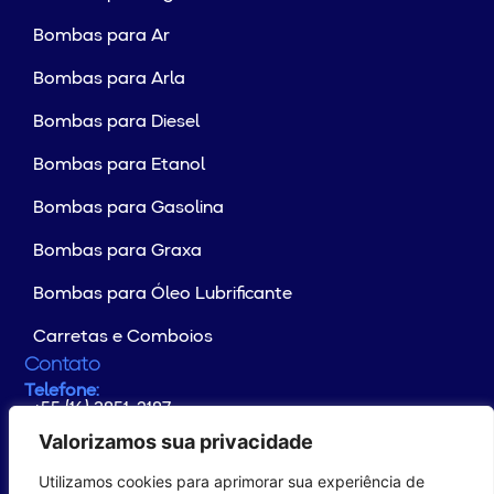
Bombas para Ar
Bombas para Arla
Bombas para Diesel
Bombas para Etanol
Bombas para Gasolina
Bombas para Graxa
Bombas para Óleo Lubrificante
Carretas e Comboios
Contato
Telefone:
+55 (16) 3851-2187
Whatsapp:
+55 (16) 99176-4133
Valorizamos sua privacidade
E-mail:
contato@yamaguchi.com.br
Utilizamos cookies para aprimorar sua experiência de
Endereço:
Rodovia Altino Arantes Km 102