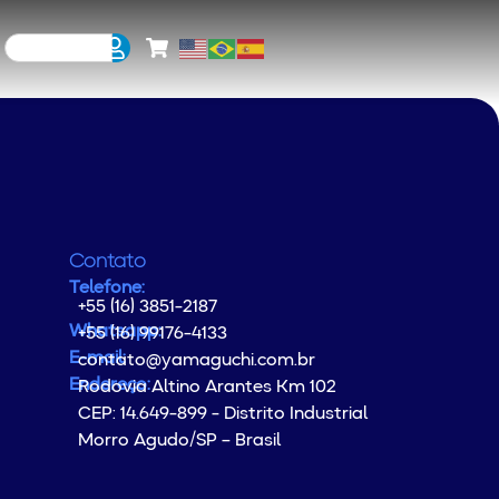
Contato
Telefone:
+55 (16) 3851-2187
Whatsapp:
+55 (16) 99176-4133
E-mail:
contato@yamaguchi.com.br
Endereço:
Rodovia Altino Arantes Km 102
CEP: 14.649-899 - Distrito Industrial
Morro Agudo/SP – Brasil