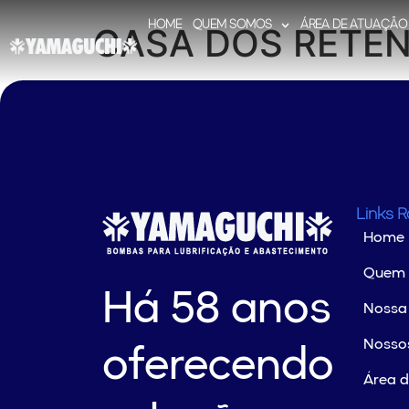
HOME
QUEM SOMOS
ÁREA DE ATUAÇÃO
CASA DOS RETE
Links 
Home
Quem
Há 58 anos
Nossa 
Nossos
oferecendo
Área 