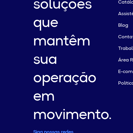
soluções
Catálo
Assist
que
Blog
mantêm
Conta
Traba
sua
Área R
E-com
operação
Políti
em
movimento.
Siga nossas redes