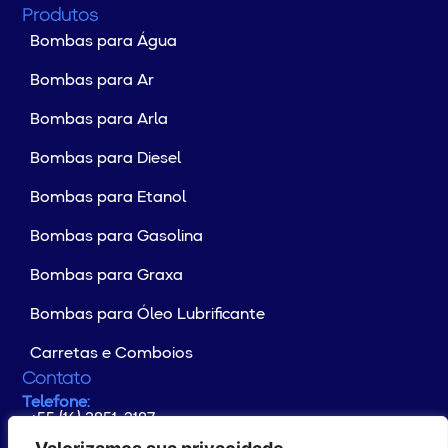
Produtos
Bombas para Água
Bombas para Ar
Bombas para Arla
Bombas para Diesel
Bombas para Etanol
Bombas para Gasolina
Bombas para Graxa
Bombas para Óleo Lubrificante
Carretas e Comboios
Contato
Telefone:
+55 (16) 3851-2187
Whatsapp:
+55 (16) 99176-4133