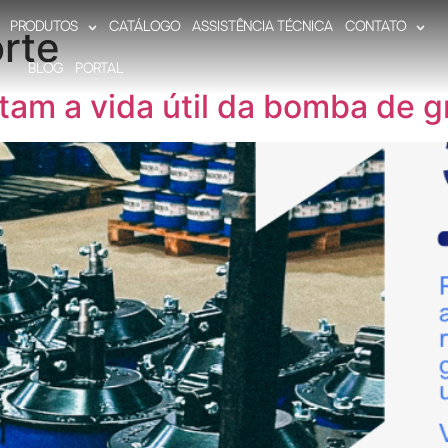
PRODUTOS
CATÁLOGO
ASSISTÊNCIA TÉCNICA
CONTATO
rte
BLOG
PORTAL
am a vida útil da bomba de g