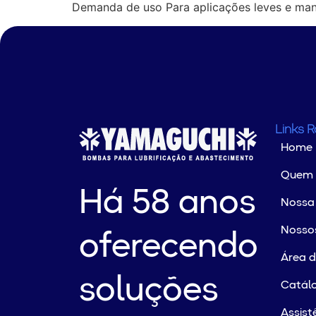
Demanda de uso Para aplicações leves e man
Links 
Home
Quem
Há 58 anos
Nossa 
Nossos
oferecendo
Área 
soluções
Catálo
Assist