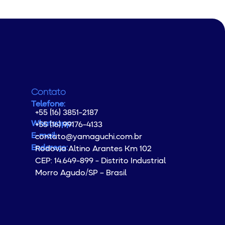
Contato
Telefone:
+55 (16) 3851-2187
Whatsapp:
+55 (16) 99176-4133
E-mail:
contato@yamaguchi.com.br
Endereço:
Rodovia Altino Arantes Km 102
CEP: 14.649-899 - Distrito Industrial
Morro Agudo/SP – Brasil