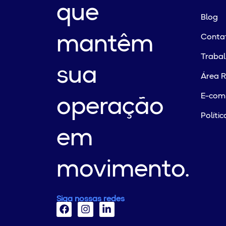
que
Blog
mantêm
Conta
Traba
sua
Área R
E-com
operação
Políti
em
movimento.
Siga nossas redes