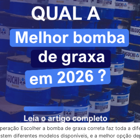
peração Escolher a bomba de graxa correta faz toda a dife
stem diferentes modelos disponíveis, e a melhor opção de